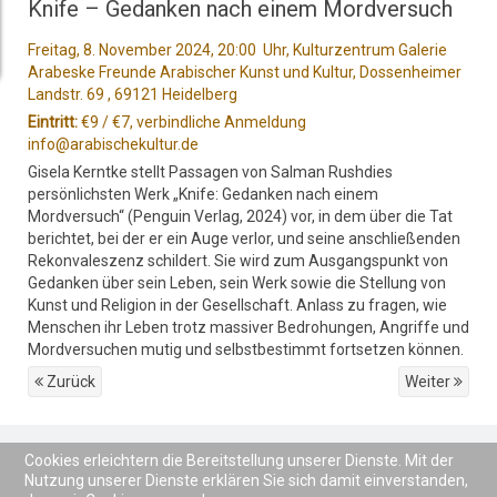
Knife – Gedanken nach einem Mordversuch
Freitag, 8. November 2024, 20:00 Uhr, Kulturzentrum Galerie
Arabeske Freunde Arabischer Kunst und Kultur, Dossenheimer
Landstr. 69 , 69121 Heidelberg
Eintritt:
€9 / €7, verbindliche Anmeldung
info@arabischekultur.de
Gisela Kerntke stellt Passagen von Salman Rushdies
persönlichsten Werk „Knife: Gedanken nach einem
Mordversuch“ (Penguin Verlag, 2024) vor, in dem über die Tat
berichtet, bei der er ein Auge verlor, und seine anschließenden
Rekonvaleszenz schildert. Sie wird zum Ausgangspunkt von
Gedanken über sein Leben, sein Werk sowie die Stellung von
Kunst und Religion in der Gesellschaft. Anlass zu fragen, wie
Menschen ihr Leben trotz massiver Bedrohungen, Angriffe und
Mordversuchen mutig und selbstbestimmt fortsetzen können.
Zurück
Weiter
Cookies erleichtern die Bereitstellung unserer Dienste. Mit der
Startseite
Pressestimmen
Impressum
Datenschutz
Nutzung unserer Dienste erklären Sie sich damit einverstanden,
Kontakt