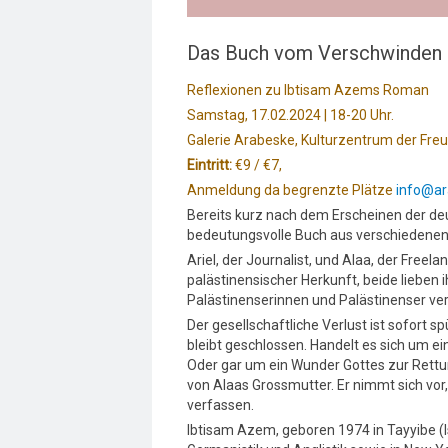
Das Buch vom Verschwinden
Reflexionen zu I
btisam Azem
s Roman
Samstag, 17.02.2024 | 18-20 Uhr.
Galerie Arabeske, Kulturzentrum der Freu
Eintritt:
€9 / €7,
Anmeldung da begrenzte Plätze
info@ar
Bereits kurz nach dem Erscheinen der de
bedeutungsvolle Buch aus verschiedenen 
Ariel, der Journalist, und Alaa, der Freel
palästinensischer Herkunft, beide lieben
Palästinenserinnen und Palästinenser v
Der gesellschaftliche Verlust ist sofort 
bleibt geschlossen. Handelt es sich um ei
Oder gar um ein Wunder Gottes zur Rettun
von Alaas Grossmutter. Er nimmt sich vo
verfassen.
Ibtisam Azem, geboren 1974 in Tayyibe (Isr