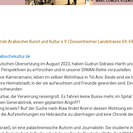
nde Arabischer Kunst und Kultur e.V. | Dossenheimer Landstrasse 69, 6
abischekultur.de
utschen Übersetzung im August 2023, haben Gudrun Sidrassi-Harth und
Perspektiven zu erforschen und in unserer DIWAN-Reihe vorzustellen.
ance-Kameramann, leben im selben Wohnhaus in Tel Aviv. Beide sind sie Is
 ihre Heimatstadt, in der sie aufwuchsen und Freunde geworden sind. E
erschwunden.
spürbar, die Verwirrung riesengroß. Es fahren keine Busse mehr, im Spi
nen Generalstreik, einen geplanten Angriff?
g Israels? Auf der Suche nach Alaa findet Ariel in dessen Wohnung ein
r, die Aufzeichnungen ins Hebräische zu übertragen und eine Chronik d
ael), ist eine palästinensische Autorin und Journalistin. Sie studierte in