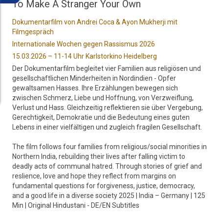
To Make A Stranger Your Own
Dokumentarfilm von Andrei Coca & Ayon Mukherji mit
Filmgespräch
Internationale Wochen gegen Rassismus 2026
15.03.2026 – 11-14 Uhr Karlstorkino Heidelberg
Der Dokumentarfilm begleitet vier Familien aus religiösen und
gesellschaftlichen Minderheiten in Nordindien - Opfer
gewaltsamen Hasses. Ihre Erzählungen bewegen sich
zwischen Schmerz, Liebe und Hoffnung, von Verzweiflung,
Verlust und Hass. Gleichzeitig reflektieren sie über Vergebung,
Gerechtigkeit, Demokratie und die Bedeutung eines guten
Lebens in einer vielfältigen und zugleich fragilen Gesellschaft.
The film follows four families from religious/social minorities in
Northern India, rebuilding their lives after falling victim to
deadly acts of communal hatred. Through stories of grief and
reslience, love and hope they reflect from margins on
fundamental questions for forgiveness, justice, democracy,
and a good life in a diverse society 2025 | India – Germany | 125
Min | Original Hindustani - DE/EN Subtitles