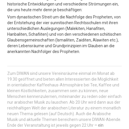
historische Entwicklungen und verschiedene Strömungen ein,
die uns heute mehr denn je beschäftigen:
Vom dynastischen Streit um die Nachfolge des Propheten, von
der Entstehung der vier sunnitischen Rechtsschulen mit ihren
unterschiedlichen Auslegungen (Malekiten, Hanafiten,
Hanbaliten, Schafiiten) und von den verschiedenen schiitischen
Glaubensgemeinschaften (Ismailiten, Zaiditen, Alawiten etc.),
deren Lebensräume und Grundprinzipien im Glauben an die
anerkannten Nachfolger des Propheten.
Zum DIWAN sind unsere Vereinsräume einmal im Monat ab
19.30 geöffnet und bieten allen Interessierten die Möglichkeit
in orientalischer Kaffeehaus-Atmosphäre bei Tee, Kaffee und
kleinen Köstlichkeiten, zusammen sein zu können, neue
Menschen kennenzulernen, miteinander zu reden oder einfach
nur arabischer Musik zu lauschen. Ab 20 Uhr wird dann aus der
reichhaltigen Welt der arabischen Literatur zu einem monatlich
neuen Thema gelesen (auf Deutsch). Auch die Arabische
Musik und aktuelle Themen bereichern unsere DIWAN-Abende.
Ende der Veranstaltung ist jeweils gegen 22 Uhr
– ein