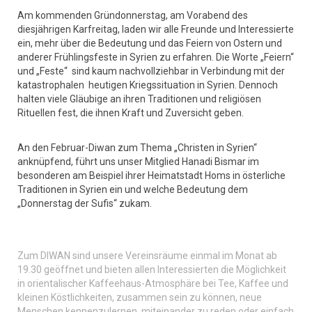
Am kommenden Gründonnerstag, am Vorabend des
diesjährigen Karfreitag, laden wir alle Freunde und Interessierte
ein, mehr über die Bedeutung und das Feiern von Ostern und
anderer Frühlingsfeste in Syrien zu erfahren. Die Worte „Feiern“
und „Feste“ sind kaum nachvollziehbar in Verbindung mit der
katastrophalen heutigen Kriegssituation in Syrien. Dennoch
halten viele Gläubige an ihren Traditionen und religiösen
Rituellen fest, die ihnen Kraft und Zuversicht geben.
An den Februar-Diwan zum Thema „Christen in Syrien“
anknüpfend, führt uns unser Mitglied Hanadi Bismar im
besonderen am Beispiel ihrer Heimatstadt Homs in österliche
Traditionen in Syrien ein und welche Bedeutung dem
„Donnerstag der Sufis“ zukam.
Zum DIWAN sind unsere Vereinsräume einmal im Monat ab
19.30 geöffnet und bieten allen Interessierten die Möglichkeit
in orientalischer Kaffeehaus-Atmosphäre bei Tee, Kaffee und
kleinen Köstlichkeiten, zusammen sein zu können, neue
Menschen kennenzulernen, miteinander zu reden oder einfach