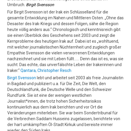
Umbruch.
Birgit Svensson
Für Birgit Svensson ist der Irak ein Schlüsselland für die
gesamte Entwicklung im Nahen und Mittleren Osten. „Ohne das
Desaster des Irak-Kriegs und dessen Folgen, sähe die Region
heute völlig anders aus.“ Chronologisch und kenntnisreich gibt
sie einen Überblick des Geschehens seit 2003 und zeigt die
Kernprobleme des heutigen Irak auf. Dabei ist es „wohltuend,
mit welcher journalistischen Nüchternheit und zugleich großer
Empathie Svensson die vielen verworrenen Entwicklungen
nachzeichnet und sie mit Leben füllt…… Denn das ist es, was sie
sucht: Das echte, das unverfälschte Leben der Irakerinnen und
Iraker.“
Qantara, Christopher Resch
Birgit Svensson
lebt und arbeitet seit 2003 als freie Journalistin
in Bagdad und publiziert u.a. für Die Zeit, Die Welt, den
Deutschlandfunk, die Deutsche Welle und den Schweizer
Rundfunk. Sie ist eine der wenigen westlichen
Journalist*innen, die trotz hohen Sicherheitsrisikos
kontinuierlich aus dem Irak berichten und vor Ort die
Veränderungen miterleben. Sie war beim Sondertribunal für
die Verbrechen Saddam Husseins zugelassen, berichtete von
der hart umkämpften Öl-Stadt Kirkuk und bereiste immer
wieder den Süden Iraks.