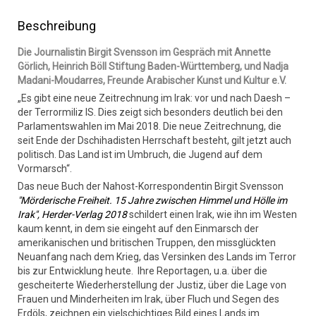
Beschreibung
Die Journalistin Birgit Svensson im Gespräch mit Annette
Görlich, Heinrich Böll Stiftung Baden-Württemberg, und Nadja
Madani-Moudarres, Freunde Arabischer Kunst und Kultur e.V.
„Es gibt eine neue Zeitrechnung im Irak: vor und nach Daesh –
der Terrormiliz IS. Dies zeigt sich besonders deutlich bei den
Parlamentswahlen im Mai 2018. Die neue Zeitrechnung, die
seit Ende der Dschihadisten Herrschaft besteht, gilt jetzt auch
politisch. Das Land ist im Umbruch, die Jugend auf dem
Vormarsch“.
Das neue Buch der Nahost-Korrespondentin Birgit Svensson
"Mörderische Freiheit. 15 Jahre zwischen Himmel und Hölle im
Irak", Herder-Verlag 2018
schildert einen Irak, wie ihn im Westen
kaum kennt, in dem sie eingeht auf den Einmarsch der
amerikanischen und britischen Truppen, den missglückten
Neuanfang nach dem Krieg, das Versinken des Lands im Terror
bis zur Entwicklung heute. Ihre Reportagen, u.a. über die
gescheiterte Wiederherstellung der Justiz, über die Lage von
Frauen und Minderheiten im Irak, über Fluch und Segen des
Erdöls, zeichnen ein vielschichtiges Bild eines Lands im