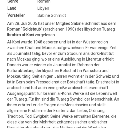
Genre
Roman
Land
Libyen
Vorsteller
Sabine Schmidt
Am 28. Juli 2005 hat unser Mitglied Sabine Schmidt aus dem
Roman "
Goldstaub
" (erschienen 1990) des libyschen Tuareg
Ibrahim al-Koni
vorgelesen.
Al-Koni wurde 1948 geboren und ist in der Wüstenregion
zwischen Ghat und Mursuk aufgewachsen. Er war einige Zeit
als Journalist tätig, bevor er zum Studium ans Gorki-Institut
nach Moskau ging, wo er eine Ausbildung in Literatur erhielt.
Danach war er wieder als Journalist im Rahmen der
Kulturabteilung der libyschen Botschaft in Warschau und
Moskau tätig. Seit einigen Jahren wohnt er in der Schweiz und
ist in Bern beim Pressedienst der Botschaft tätig. Er schreibt in
arabisch und hat auch eine große arabische Leserschaft.
Ausgangspunkt für Ibrahim al-Konis Werke ist die Lebenswelt
der Tuareg. Für ihn sind die Tuareg Symbol der Menschheit. An
ihnen erörtert er die Fragen des Menschseins und stellt
allgemeine Probleme der Existenz dar: Liebe, Ordnung,
Tradition, Tod, Ewigkeit. Seine Werke enthalten Elemente, die
diese klar von der Mehrheit zeitgenössischer arabischer
Prosaliteratur absetzen - der Mythos und die Wüste. Im