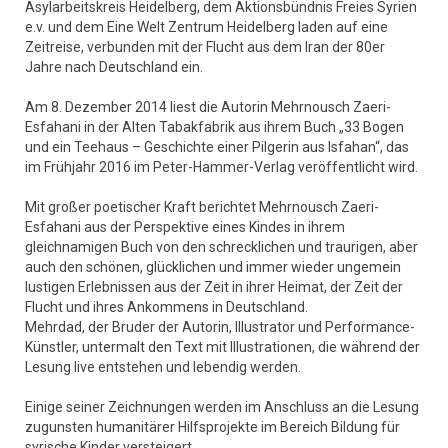
Asylarbeitskreis Heidelberg, dem Aktionsbündnis Freies Syrien
e.v. und dem Eine Welt Zentrum Heidelberg laden auf eine
Zeitreise, verbunden mit der Flucht aus dem Iran der 80er
Jahre nach Deutschland ein.
Am 8. Dezember 2014 liest die Autorin Mehrnousch Zaeri-
Esfahani in der Alten Tabakfabrik aus ihrem Buch „33 Bogen
und ein Teehaus – Geschichte einer Pilgerin aus Isfahan“, das
im Frühjahr 2016 im Peter-Hammer-Verlag veröffentlicht wird.
Mit großer poetischer Kraft berichtet Mehrnousch Zaeri-
Esfahani aus der Perspektive eines Kindes in ihrem
gleichnamigen Buch von den schrecklichen und traurigen, aber
auch den schönen, glücklichen und immer wieder ungemein
lustigen Erlebnissen aus der Zeit in ihrer Heimat, der Zeit der
Flucht und ihres Ankommens in Deutschland.
Mehrdad, der Bruder der Autorin, Illustrator und Performance-
Künstler, untermalt den Text mit Illustrationen, die während der
Lesung live entstehen und lebendig werden.
Einige seiner Zeichnungen werden im Anschluss an die Lesung
zugunsten humanitärer Hilfsprojekte im Bereich Bildung für
syrische Kinder versteigert