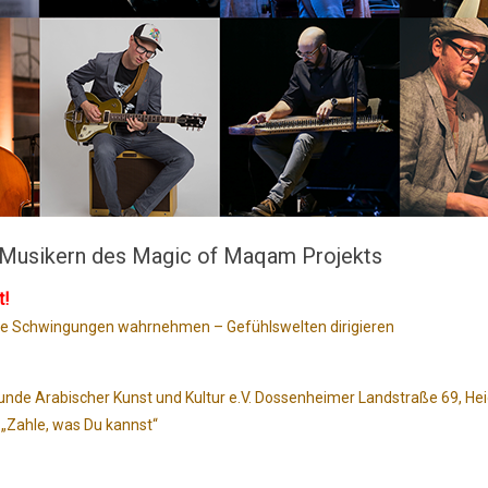
n Musikern des Magic of Maqam Projekts
t!
che Schwingungen wahrnehmen – Gefühlswelten dirigieren
unde Arabischer Kunst und Kultur e.V. Dossenheimer Landstraße 69, He
„Zahle, was Du kannst“